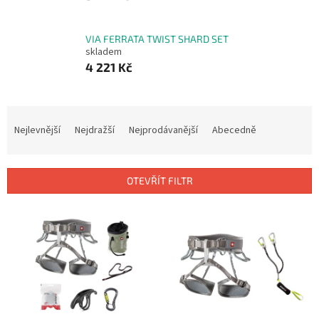
VIA FERRATA TWIST SHARD SET
skladem
4 221 Kč
Ř
a
Nejlevnější
Nejdražší
Nejprodávanější
Abecedně
z
e
n
OTEVŘÍT FILTR
í
p
V
r
ý
o
p
d
i
u
s
k
p
t
r
ů