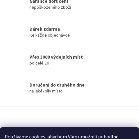
á
Garance doručení
d
nepoškozeného zboží
a
c
í
Dárek zdarma
p
Ke každé objednávce
r
v
k
y
Přes 3000 výdejních míst
v
po celé ČR
ý
p
i
s
Doručení do druhého dne
u
na jakékoliv místo
Z
á
p
a
Nákupní košík
t
Používáme cookies, abychom Vám umožnili pohodlné