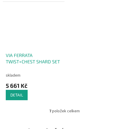
VIA FERRATA
TWIST+CHEST SHARD SET
skladem
5 661 Kč
DETAIL
7
položek celkem
O
v
l