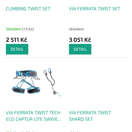
o
d
CLIMBING TWIST SET
VIA FERRATA TWIST SET
u
k
t
Skladem
(>5 ks)
skladem
ů
2 511 Kč
3 051 Kč
DETAIL
DETAIL
VIA FERRATA TWIST TECH
VIA FERRATA TWIST
ECO CAPTUR LITE SWIVEL
SHARD SET
SET