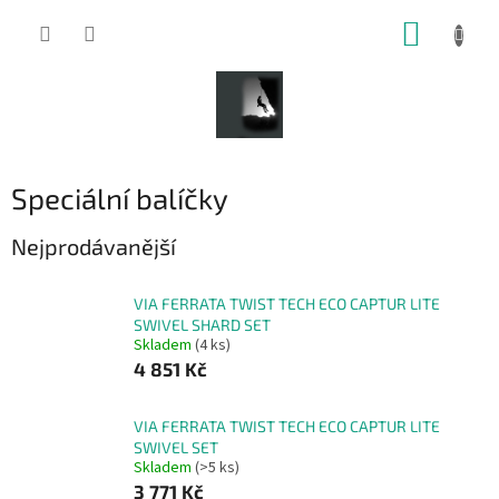
Přejít
NÁKUP
na
obsah
KOŠÍK
Speciální balíčky
Nejprodávanější
VIA FERRATA TWIST TECH ECO CAPTUR LITE
SWIVEL SHARD SET
Skladem
(4 ks)
4 851 Kč
VIA FERRATA TWIST TECH ECO CAPTUR LITE
SWIVEL SET
Skladem
(>5 ks)
3 771 Kč