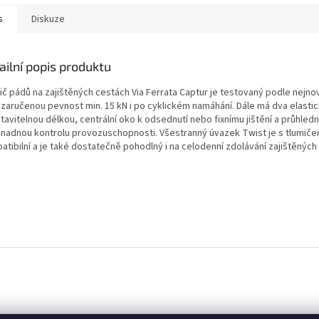
s
Diskuze
ailní popis produktu
ič pádů na zajištěných cestách Via Ferrata Captur je testovaný podle nejno
 zaručenou pevnost min. 15 kN i po cyklickém namáhání. Dále má dva elasti
tavitelnou délkou, centrální oko k odsednutí nebo fixnímu jištění a průhle
snadnou kontrolu provozuschopnosti. Všestranný úvazek Twist je s tlumič
tibilní a je také dostatečně pohodlný i na celodenní zdolávání zajištěných