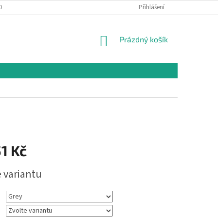
OBNÍCH ÚDAJŮ
Přihlášení
NÁKUPNÍ
Prázdný košík
KOŠÍK
1 Kč
e variantu