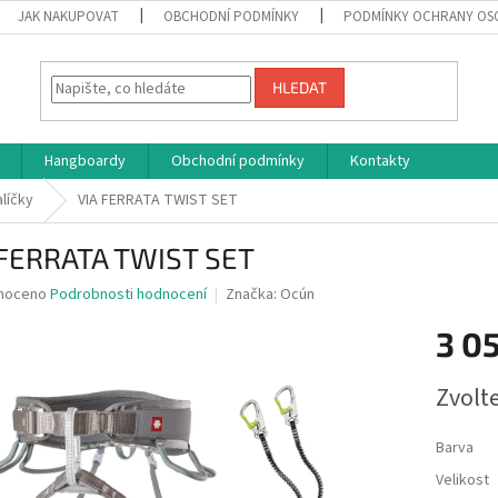
JAK NAKUPOVAT
OBCHODNÍ PODMÍNKY
PODMÍNKY OCHRANY OS
HLEDAT
Hangboardy
Obchodní podmínky
Kontakty
alíčky
VIA FERRATA TWIST SET
 FERRATA TWIST SET
né
noceno
Podrobnosti hodnocení
Značka:
Ocún
ní
3 05
u
Měrná
Zvolt
cena:
ek.
Barva
Velikost