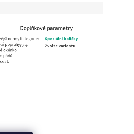
Doplňkové parametry
vější normy
Kategorie
:
Speciální balíčky
cké popruhy
EAN
:
Zvolte variantu
dné okénko
em pádů
 cest.