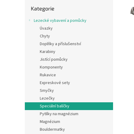
n
Přeskočit
e
Kategorie
kategorie
l
Lezecké vybavení a pomůcky
Úvazky
Chyty
Doplňky a příslušenství
Karabiny
Jistící pomůcky
Komponenty
Rukavice
Expreskové sety
Smyčky
Lezečky
Speciální balíčky
Pytlíky na magnézium
Magnézium
Bouldermatky