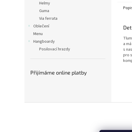
Helmy
Popi
Guma
Via ferrata
Oblečení
Det
Menu
Tlum
Hangboardy
a má
Posilovací hrazdy
s nas
pro 
kompa
Přijímáme online platby
Z
á
p
a
t