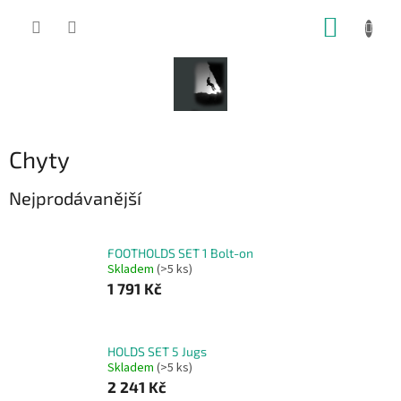
Přejít
NÁKUP
na
obsah
KOŠÍK
Chyty
Nejprodávanější
FOOTHOLDS SET 1 Bolt-on
Skladem
(>5 ks)
1 791 Kč
HOLDS SET 5 Jugs
Skladem
(>5 ks)
2 241 Kč