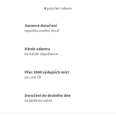
6
položek celkem
O
v
l
á
Garance doručení
d
nepoškozeného zboží
a
c
í
Dárek zdarma
p
Ke každé objednávce
r
v
k
y
Přes 3000 výdejních míst
v
po celé ČR
ý
p
i
s
Doručení do druhého dne
u
na jakékoliv místo
Z