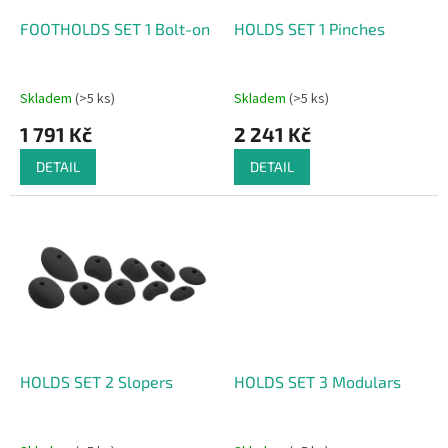
o
d
FOOTHOLDS SET 1 Bolt-on
HOLDS SET 1 Pinches
u
k
t
Skladem
(>5 ks)
Skladem
(>5 ks)
ů
1 791 Kč
2 241 Kč
DETAIL
DETAIL
HOLDS SET 2 Slopers
HOLDS SET 3 Modulars