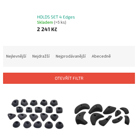
HOLDS SET 4 Edges
Skladem
(>5 ks)
2 241 Kč
Ř
a
Nejlevnější
Nejdražší
Nejprodávanější
Abecedně
z
e
n
OTEVŘÍT FILTR
í
p
V
r
ý
o
p
d
i
u
s
k
p
t
r
ů