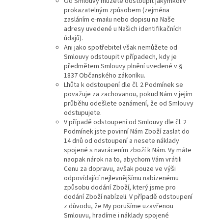
Od Smlouvy můžete odstoupit jakýmkoliv
prokazatelným způsobem (zejména
zasláním e-mailu nebo dopisu na Naše
adresy uvedené u Našich identifikačních
údajů).
Ani jako spotřebitel však nemůžete od
Smlouvy odstoupit v případech, kdy je
předmětem Smlouvy plnění uvedené v §
1837 Občanského zákoníku.
Lhůta k odstoupení dle čl. 2 Podmínek se
považuje za zachovanou, pokud Nám v jejím
průběhu odešlete oznámení, že od Smlouvy
odstupujete.
V případě odstoupení od Smlouvy dle čl. 2
Podmínek jste povinní Nám Zboží zaslat do
14 dnů od odstoupení a nesete náklady
spojené s navrácením zboží k Nám. Vy máte
naopak nárok na to, abychom Vám vrátili
Cenu za dopravu, avšak pouze ve výši
odpovídající nejlevnějšímu nabízenému
způsobu dodání Zboží, který jsme pro
dodání Zboží nabízeli. V případě odstoupení
z důvodu, že My porušíme uzavřenou
Smlouvu, hradíme i náklady spojené