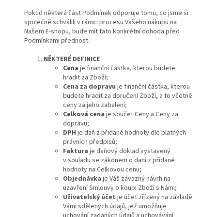
Pokud některá část Podmínek odporuje tomu, co jsme si
společně schválili v rámci procesu Vašeho nákupu na
Našem E-shopu, bude mít tato konkrétní dohoda před
Podmínkami přednost.
NĚKTERÉ DEFINICE
Cena
je finanční částka, kterou budete
hradit za Zboží;
Cena za dopravu
je finanční částka, kterou
budete hradit za doručení Zboží, a to včetně
ceny za jeho zabalení;
Celková cena
je součet Ceny a Ceny za
dopravu;
DPH
je daň z přidané hodnoty dle platných
právních předpisů;
Faktura
je daňový doklad vystavený
v souladu se zákonem o dani z přidané
hodnoty na Celkovou cenu;
Objednávka
je Váš závazný návrh na
uzavření Smlouvy o koupi Zboží s Námi;
Uživatelský účet
je účet zřízený na základě
Vámi sdělených údajů, jež umožňuje
uchování zadaných údajů a uchovávání