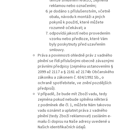
témže smluvním řetězci, zejména
reklamou nebo označením;
je dodáno s příslušenstvím, včetně
obalu, návodu k montáži a jiných
pokynů k použití, které můžete
rozumně očekávat; a
odpovídá jakostí nebo provedením
vzorku nebo předloze, které Vám
byly poskytnuty před uzavřením
smlouvy.
Práva a povinnosti ohledně práv z vadného
plnění se řídí příslušnými obecně závaznými
právními předpisy (zejména ustanoveními §
2099 až 2117 a § 2161 až 2174b Občanského
zákoníku a zákonem č. 634/1992 Sb., o
ochraně spotřebitele, ve znění pozdějších
předpisů).
V případě, že bude mít Zboží vadu, tedy
zejména pokud nebude splněna některá
z podmínek dle čl. 1, můžete Nám takovou
vadu oznámit a uplatnit práva z vadného
plnění (tedy Zboží reklamovat) zasláním e-
mailu či dopisu na Naše adresy uvedené u
Našich identifikačních údajů.