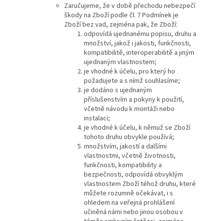
Zaručujeme, že v době přechodu nebezpečí
škody na Zboží podle čl. 7 Podmínek je
Zboží bez vad, zejména pak, že Zboží:
odpovídá ujednanému popisu, druhu a
množství, jakož i jakosti, funkčnosti,
kompatibilitě, interoperabilitě a jiným
ujednaným vlastnostem;
je vhodné k účelu, pro který ho
požadujete a s nímž souhlasíme;
je dodáno s ujednaným
příslušenstvím a pokyny k použití,
včetně návodu k montáži nebo
instalaci;
je vhodné k účelu, k němuž se Zboží
tohoto druhu obvykle používá;
množstvím, jakostí a dalšími
vlastnostmi, včetně životnosti,
funkčnosti, kompatibility a
bezpečnosti, odpovídá obvyklým
vlastnostem Zboží téhož druhu, které
můžete rozumně očekávat, i s
ohledem na veřejná prohlášení
učiněná námi nebo jinou osobou v