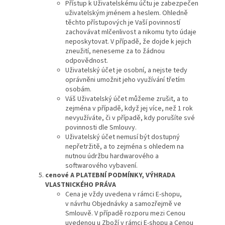
Přístup k Uživatelskému účtu je zabezpečen
uživatelským jménem a heslem. Ohledně
těchto přístupových je Vaší povinností
zachovávat mlčenlivost a nikomu tyto údaje
neposkytovat. V případě, že dojde k jejich
zneužití, neneseme za to žádnou
odpovědnost.
Uživatelský účet je osobní, a nejste tedy
oprávněni umožnit jeho využívání třetím
osobám.
Váš Uživatelský účet můžeme zrušit, a to
zejména v případě, když jej více, než 1 rok
nevyužíváte, či v případě, kdy porušíte své
povinnosti dle Smlouvy.
Uživatelský účet nemusí být dostupný
nepřetržitě, a to zejména s ohledem na
nutnou údržbu hardwarového a
softwarového vybavení.
cenové A PLATEBNÍ PODMÍNKY, VÝHRADA
VLASTNICKÉHO PRÁVA
Cena je vždy uvedena v rámci E-shopu,
v návrhu Objednávky a samozřejmě ve
Smlouvě. V případě rozporu mezi Cenou
uvedenou u Zboží v rámci E-shopu a Cenou