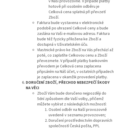
v Naší provozovně. V případě platby
hotově při osobním odběru je
Celková cena splatná při převzetí
Zboží.
Faktura bude vystavena v elektronické
podobě po uhrazení Celkové ceny a bude
zaslána na Vaši e-mailovou adresu. Faktura
bude též fyzicky přiložena ke Zboží a
dostupná v Uživatelském úču.
Vlastnické právo ke Zboží na Vás přechází až
poté, co zaplatíte Celkovou cenu a Zboží
převezmete. V případě platby bankovním
převodem je Celková cena zaplacena
připsáním na Náš účet, v ostatních případech
je zaplacena v okamžik provedení platby.
DORUČENÍ
ZBOŽÍ, PŘECHOD NEBEZPEČÍ ŠKODY
NA VĚCI
Zboží Vám bude doručeno nejpozději do
5dní způsobem dle Vaší volby, přičemž
můžete vybírat z následujících možností:
Osobní odběr na Naší provozovně
uvedené v seznamu provozoven;
Doručení prostřednictvím dopravních
společností Česká pošta, PPL