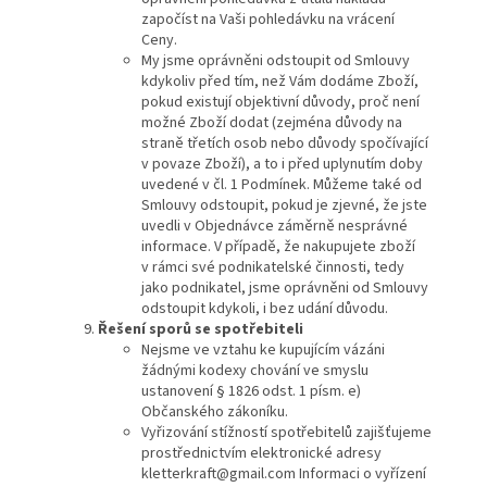
započíst na Vaši pohledávku na vrácení
Ceny.
My jsme oprávněni odstoupit od Smlouvy
kdykoliv před tím, než Vám dodáme Zboží,
pokud existují objektivní důvody, proč není
možné Zboží dodat (zejména důvody na
straně třetích osob nebo důvody spočívající
v povaze Zboží), a to i před uplynutím doby
uvedené v čl. 1 Podmínek. Můžeme také od
Smlouvy odstoupit, pokud je zjevné, že jste
uvedli v Objednávce záměrně nesprávné
informace. V případě, že nakupujete zboží
v rámci své podnikatelské činnosti, tedy
jako podnikatel, jsme oprávněni od Smlouvy
odstoupit kdykoli, i bez udání důvodu.
Řešení sporů se spotřebiteli
Nejsme ve vztahu ke kupujícím vázáni
žádnými kodexy chování ve smyslu
ustanovení § 1826 odst. 1 písm. e)
Občanského zákoníku.
Vyřizování stížností spotřebitelů zajišťujeme
prostřednictvím elektronické adresy
kletterkraft@gmail.com Informaci o vyřízení