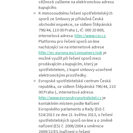
stížnosti zašleme na elektronickou adresu
kupujícího.
K mimosoudnímu řešení spotřebitelských
sporů ze Smlouvy je příslušná Česká
obchodní inspekce, se sídlem Štěpánská
796/44, 110 00 Praha 1, IČ: 000 20 869,
internetová adresa:
http://www.coi.cz
.
Platformu pro řešení sporů on-line
nacházející se na internetové adrese
http://ec.europa.eu/consumers/odr
je
možné využít při řešení sporů mezi
prodávajícím a kupujícím, který je
spotřebitelem, z kupní smlouvy uzavřené
elektronickými prostředky.
Evropské spotřebitelské centrum Česká
republika, se sídlem Štěpánská 796/44, 110
00 Praha 1, internetová adresa:
http://www.evropskyspotrebitel.cz
je
kontaktním místem podle Nařízení
Evropského parlamentu a Rady (EU) č.
524/2013 ze dne 21. května 2013, o řešení
spotřebitelských sporů on-line a o změně
nařízení (ES) č. 2006/2004 a směrnice
2009/22/ES (nařízení o řešení