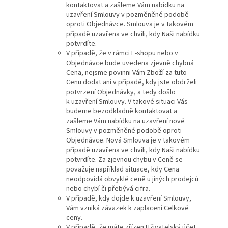
kontaktovat a zašleme Vám nabídku na
uzavření Smlouvy v pozměněné podobě
oproti Objednávce. Smlouva je v takovém
případě uzavřena ve chvíli, kdy Naši nabídku
potvrdíte.
V případě, že v rámci E-shopu nebo v
Objednávce bude uvedena zjevně chybná
Cena, nejsme povinni Vám Zboží za tuto
Cenu dodat ani v případě, kdy jste obdrželi
potvrzení Objednávky, a tedy došlo
k uzavření Smlouvy. V takové situaci Vás
budeme bezodkladně kontaktovat a
zašleme Vám nabídku na uzavření nové
Smlouvy v pozměněné podobě oproti
Objednávce. Nová Smlouva je v takovém
případě uzavřena ve chvíli, kdy Naši nabídku
potvrdíte. Za zjevnou chybu v Ceně se
považuje například situace, kdy Cena
neodpovídá obvyklé ceně u jiných prodejců
nebo chybí či přebývá cifra.
V případě, kdy dojde k uzavření Smlouvy,
Vám vzniká závazek k zaplacení Celkové
ceny.
V případě, že máte zřízen Uživatelský účet,