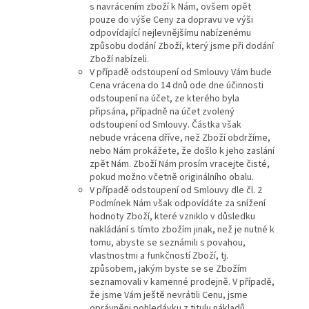
s navrácením zboží k Nám, ovšem opět
pouze do výše Ceny za dopravu ve výši
odpovídající nejlevnějšímu nabízenému
způsobu dodání Zboží, který jsme při dodání
Zboží nabízeli.
V případě odstoupení od Smlouvy Vám bude
Cena vrácena do 14 dnů ode dne účinnosti
odstoupení na účet, ze kterého byla
připsána, případně na účet zvolený
odstoupení od Smlouvy. Částka však
nebude vrácena dříve, než Zboží obdržíme,
nebo Nám prokážete, že došlo k jeho zaslání
zpět Nám. Zboží Nám prosím vracejte čisté,
pokud možno včetně originálního obalu.
V případě odstoupení od Smlouvy dle čl. 2
Podmínek Nám však odpovídáte za snížení
hodnoty Zboží, které vzniklo v důsledku
nakládání s tímto zbožím jinak, než je nutné k
tomu, abyste se seznámili s povahou,
vlastnostmi a funkčností Zboží, tj.
způsobem, jakým byste se se Zbožím
seznamovali v kamenné prodejně. V případě,
že jsme Vám ještě nevrátili Cenu, jsme
oprávněni pohledávku z titulu nákladů