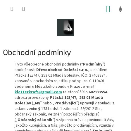
Přejít
NÁKUP
na
obsah
KOŠÍK
Obchodní podmínky
Tyto všeobecné obchodní podmínky (“
Podmínky
”)
společnosti
Dřevoobchod Doležal s.r.o.
, se sídlem
Ptácká 123/47, 293 01 Mladá Boleslav, IČO: 27403874,
zapsané v obchodním rejstříku pod sp. zn. C 110401
vedeném u Městského soudu v Praze
,
e -mail
kletterkraft@gmail.com
telefonní číslo
602333554
adresa provozovny
Ptácká 123/47, 293 01 Mladá
Boleslav
(„
My
” nebo „
Prodávající
”) upravují v souladu s
ustanovením § 1751 odst. 1 zákona č. 89/2012 Sb.,
občanský zákoník, ve znění pozdějších předpisů
(„
Občanský zákoník
“) vzájemná práva a povinnosti Vás,
jakožto kupujících, a Nás, jakožto prodávajících, vzniklá v