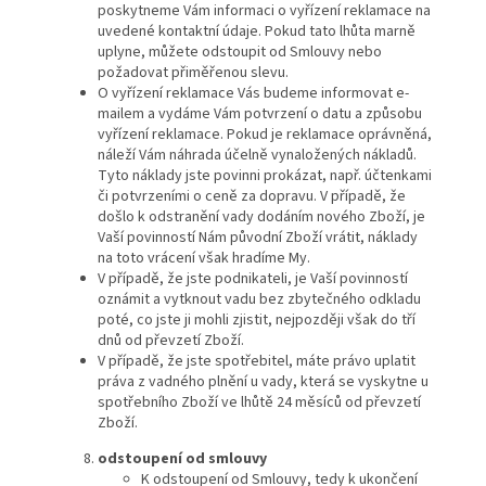
poskytneme Vám informaci o vyřízení reklamace na
uvedené kontaktní údaje. Pokud tato lhůta marně
uplyne, můžete odstoupit od Smlouvy nebo
požadovat přiměřenou slevu.
O vyřízení reklamace Vás budeme informovat e-
mailem a vydáme Vám potvrzení o datu a způsobu
vyřízení reklamace. Pokud je reklamace oprávněná,
náleží Vám náhrada účelně vynaložených nákladů.
Tyto náklady jste povinni prokázat, např. účtenkami
či potvrzeními o ceně za dopravu. V případě, že
došlo k odstranění vady dodáním nového Zboží, je
Vaší povinností Nám původní Zboží vrátit, náklady
na toto vrácení však hradíme My.
V případě, že jste podnikateli, je Vaší povinností
oznámit a vytknout vadu bez zbytečného odkladu
poté, co jste ji mohli zjistit, nejpozději však do tří
dnů od převzetí Zboží.
V případě, že jste spotřebitel, máte právo uplatit
práva z vadného plnění u vady, která se vyskytne u
spotřebního Zboží ve lhůtě 24 měsíců od převzetí
Zboží.
odstoupení od smlouvy
K odstoupení od Smlouvy, tedy k ukončení