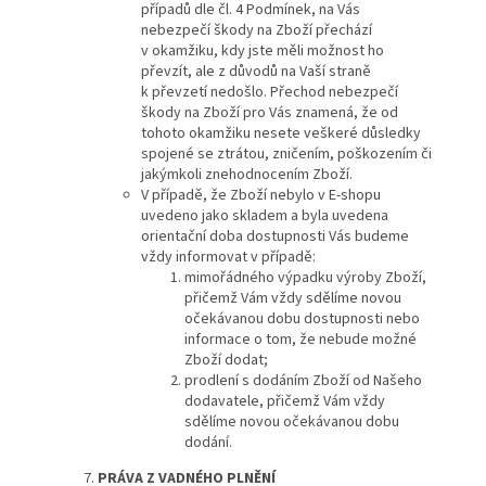
případů dle čl. 4 Podmínek, na Vás
nebezpečí škody na Zboží přechází
v okamžiku, kdy jste měli možnost ho
převzít, ale z důvodů na Vaší straně
k převzetí nedošlo. Přechod nebezpečí
škody na Zboží pro Vás znamená, že od
tohoto okamžiku nesete veškeré důsledky
spojené se ztrátou, zničením, poškozením či
jakýmkoli znehodnocením Zboží.
V případě, že Zboží nebylo v E-shopu
uvedeno jako skladem a byla uvedena
orientační doba dostupnosti Vás budeme
vždy informovat v případě:
mimořádného výpadku výroby Zboží,
přičemž Vám vždy sdělíme novou
očekávanou dobu dostupnosti nebo
informace o tom, že nebude možné
Zboží dodat;
prodlení s dodáním Zboží od Našeho
dodavatele, přičemž Vám vždy
sdělíme novou očekávanou dobu
dodání.
PRÁVA
Z VADNÉHO PLNĚNÍ