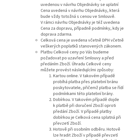
uvedenou v návrhu Objednávky se uplatní
Cena uvedená v návrhu Objednávky, která
bude vždy totožná s cenou ve Smlouvě.
V rámci návrhu Objednávky je též uvedena
Cena za dopravu, případně podmínky, kdy je
doprava zdarma.
Celková cena je uvedena včetně DPH včetně
veškerých poplatků stanovených zákonem.
Platbu Celkové ceny po Vás budeme
požadovat po uzavření Smlouvy a před
předáním Zboží. Úhradu Celkové ceny
můžete provést následujícími způsoby:
Kartou online. V takovém případě
probíhá platba přes platební bránu
poskytovatele, přičemž platba se řídí
podmínkami této platební brány.
Dobírkou. V takovém případě dojde
k platbě při doručení Zboží oproti
předání Zboží. V případě platby
dobírkou je Celková cena splatná při
převzetí Zboží.
Hotově při osobním odběru. Hotově
lze hradit Zboží v případě převzetí