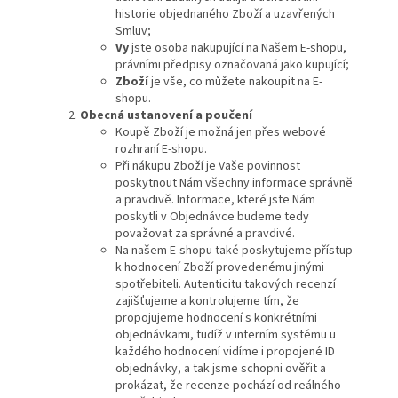
historie objednaného Zboží a uzavřených
Smluv;
Vy
jste osoba nakupující na Našem E-shopu,
právními předpisy označovaná jako kupující;
Zboží
je vše, co můžete nakoupit na E-
shopu.
Obecná ustanovení a poučení
Koupě Zboží je možná jen přes webové
rozhraní E-shopu.
Při nákupu Zboží je Vaše povinnost
poskytnout Nám všechny informace správně
a pravdivě. Informace, které jste Nám
poskytli v Objednávce budeme tedy
považovat za správné a pravdivé.
Na našem E-shopu také poskytujeme přístup
k hodnocení Zboží provedenému jinými
spotřebiteli. Autenticitu takových recenzí
zajišťujeme a kontrolujeme tím, že
propojujeme hodnocení s konkrétními
objednávkami, tudíž v interním systému u
každého hodnocení vidíme i propojené ID
objednávky, a tak jsme schopni ověřit a
prokázat, že recenze pochází od reálného