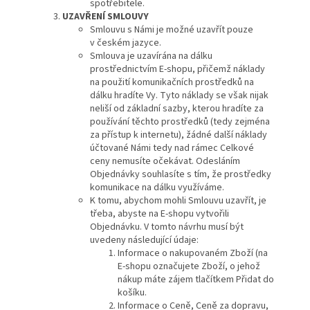
spotřebitele.
UZAVŘENÍ SMLOUVY
Smlouvu s Námi je možné uzavřít pouze
v českém jazyce.
Smlouva je uzavírána na dálku
prostřednictvím E-shopu, přičemž náklady
na použití komunikačních prostředků na
dálku hradíte Vy. Tyto náklady se však nijak
neliší od základní sazby, kterou hradíte za
používání těchto prostředků (tedy zejména
za přístup k internetu), žádné další náklady
účtované Námi tedy nad rámec Celkové
ceny nemusíte očekávat. Odesláním
Objednávky souhlasíte s tím, že prostředky
komunikace na dálku využíváme.
K tomu, abychom mohli Smlouvu uzavřít, je
třeba, abyste na E-shopu vytvořili
Objednávku. V tomto návrhu musí být
uvedeny následující údaje:
Informace o nakupovaném Zboží (na
E-shopu označujete Zboží, o jehož
nákup máte zájem tlačítkem Přidat do
košíku.
Informace o Ceně, Ceně za dopravu,