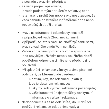
v souladu s právními předpisy;
se vada projeví opakovaně,
je vada podstatným porušením Smlouvy; nebo
je z našeho prohlášení nebo z okolností zjevné, že
vada nebude odstraněna v přiměřené době nebo
bez značných obtíží pro Vás.
Právo na odstoupení od Smlouvy nenáleží
v případě, je-li vada Zboží nevýznamná.
V případě, že jste si vadu na Zboží způsobili sami,
práva z vadného plnění Vám nenáleží.
Vadou Zboží není opotřebení Zboží způsobené
jeho obvyklým užíváním nebo u použitého Zboží
opotřebení odpovídající míře jeho předchozího
používání.
Při uplatnění reklamace Vám vystavíme písemné
potvrzení, ve kterém bude uvedeno:
datum, kdy jste reklamaci uplatnili;
co je obsahem reklamace;
jaký způsob vyřízení reklamace požadujete;
Vaše kontaktní údaje pro účely poskytnutí
informace o vyřízení reklamace.
Nedohodneme-li se na delší lhůtě, do 30 dnů od
obdržení reklamace odstraníme vady a