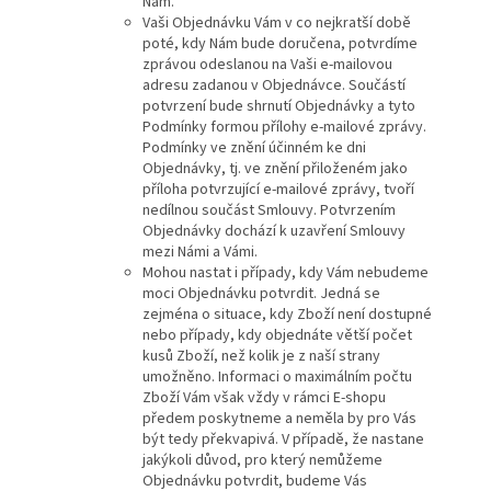
Nám.
Vaši Objednávku Vám v co nejkratší době
poté, kdy Nám bude doručena, potvrdíme
zprávou odeslanou na Vaši e-mailovou
adresu zadanou v Objednávce. Součástí
potvrzení bude shrnutí Objednávky a tyto
Podmínky formou přílohy e-mailové zprávy.
Podmínky ve znění účinném ke dni
Objednávky, tj. ve znění přiloženém jako
příloha potvrzující e-mailové zprávy, tvoří
nedílnou součást Smlouvy. Potvrzením
Objednávky dochází k uzavření Smlouvy
mezi Námi a Vámi.
Mohou nastat i případy, kdy Vám nebudeme
moci Objednávku potvrdit. Jedná se
zejména o situace, kdy Zboží není dostupné
nebo případy, kdy objednáte větší počet
kusů Zboží, než kolik je z naší strany
umožněno. Informaci o maximálním počtu
Zboží Vám však vždy v rámci E-shopu
předem poskytneme a neměla by pro Vás
být tedy překvapivá. V případě, že nastane
jakýkoli důvod, pro který nemůžeme
Objednávku potvrdit, budeme Vás