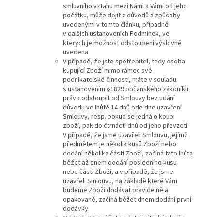
smluvního vztahu mezi Námi a Vámi od jeho
počátku, může dojít z důvodů a způsoby
uvedenými v tomto článku, případně
v dalších ustanoveních Podmínek, ve
kterých je možnost odstoupení výslovně
uvedena.
V případě, že jste spotřebitel, tedy osoba
kupující Zboží mimo rámec své
podnikatelské činnosti, máte v souladu
s ustanovením §1829 občanského zákoníku
právo odstoupit od Smlouvy bez udání
důvodu ve lhůtě 14 dnů ode dne uzavření
Smlouvy, resp. pokud se jedná o koupi
zboží, pak do čtrnácti dnů od jeho převzetí.
V případě, že jsme uzavřeli Smlouvu, jejímž
předmětem je několik kusů Zboží nebo
dodání několika částí Zboží, začíná tato lhůta
běžet až dnem dodání posledního kusu
nebo části Zboží, a v případě, že jsme
uzavřeli Smlouvu, na základě které Vám
budeme Zboží dodávat pravidelně a
opakovaně, začíná běžet dnem dodání první
dodávky.