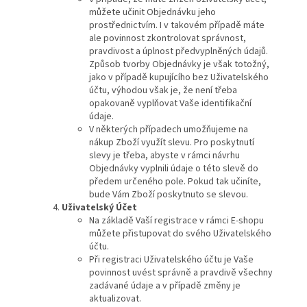
můžete učinit Objednávku jeho
prostřednictvím. I v takovém případě máte
ale povinnost zkontrolovat správnost,
pravdivost a úplnost předvyplněných údajů.
Způsob tvorby Objednávky je však totožný,
jako v případě kupujícího bez Uživatelského
účtu, výhodou však je, že není třeba
opakovaně vyplňovat Vaše identifikační
údaje.
V některých případech umožňujeme na
nákup Zboží využít slevu. Pro poskytnutí
slevy je třeba, abyste v rámci návrhu
Objednávky vyplnili údaje o této slevě do
předem určeného pole. Pokud tak učiníte,
bude Vám Zboží poskytnuto se slevou.
Uživatelský Účet
Na základě Vaší registrace v rámci E-shopu
můžete přistupovat do svého Uživatelského
účtu.
Při registraci Uživatelského účtu je Vaše
povinnost uvést správně a pravdivě všechny
zadávané údaje a v případě změny je
aktualizovat.