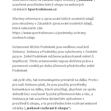
souvislosti nebo na základě kupní smlouvy („
Smlouva
“)
uzavřené prostřednictvím E-shopu na webových
stránkách
Sportrobinson.cz
Všechny informace o zpracování Vašich osobních údajů
jsou obsaženy v Zásadách zpracování osobních údajů,
která naleznete zde:
https://www.sportrobinson.cz/podminky-ochrany-
osobnich-udaju
Ustanovení těchto Podmínek jsou nedílnou součástí
Smlouvy. Smlouva a Podmínky jsou vyhotoveny v českém
jazyce. Znění Podmínek můžeme jednostranně měnit či
doplňovat. Tímto ustanovením nejsou dotčena práva a
povinnosti vzniklá po dobu účinnosti předchozího znění
Podmínek.
Jak jistě víte, tak komunikujeme primárně na dálku. Proto i
pro naši Smlouvu platí, že jsou použity prostředky
komunikace na dálku, které umožňují, abychom se spolu
dohodli bez současné fyzické přítomnosti Nás a Vás, a
Smlouva je tak uzavřena distančním způsobem v
prostředí E-shopu, a to prostřednictvím rozhraní webové
stránky („
webové rozhraní E-shopu
“).