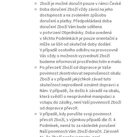
Zboží je možné doručit pouze v rámci České
Doba doručení Zboží vždy závisí na jeho
dostupnosti a na zvoleném způsobu
doručení a platby. Předpokládaná doba
doručení Zboží Vám bude sdělena
v potvrzení Objednávky. Doba uvedená
v těchto Podmínkách je pouze orientační a
může se lišit od skutečné doby dodání.
V případě osobního odběru na provozovně
Vás vždy o možnosti vyzvednutí Zboží
budeme informovat prostřednictvím e-mailu.
Po převzetí Zboží od dopravce je Vaše
povinnost zkontrolovat neporušenost obalu
Zboží a v případě jakýchkoli závad tuto
skutečnost neprodleně oznámit dopravci a
Nám. V případě, že došlo k závadě na obalu,
která svědčí o neoprávněné manipulaci a
vstupu do zásilky, není Vaší povinností Zboží
od dopravce převzít.
V případě, kdy porušíte svoji povinnost
převzít Zboží, s výjimkou případů dle čl. 4
Podmínek, nemá to za následek porušení
Naší povinnosti Vám Zboží doručit. Zároveň