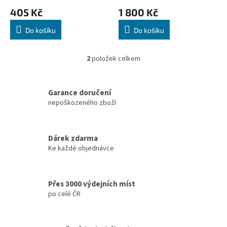
ů
405 Kč
1 800 Kč
Do košíku
Do košíku
2
položek celkem
O
v
l
á
Garance doručení
d
nepoškozeného zboží
a
c
í
Dárek zdarma
p
Ke každé objednávce
r
v
k
y
Přes 3000 výdejních míst
v
po celé ČR
ý
p
i
s