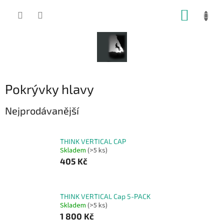
Přejít
NÁKUP
na
obsah
KOŠÍK
Pokrývky hlavy
Nejprodávanější
THINK VERTICAL CAP
Skladem
(>5 ks)
405 Kč
THINK VERTICAL Cap 5-PACK
Skladem
(>5 ks)
1 800 Kč