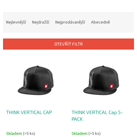
Ř
a
Nejlevnější
Nejdražší
Nejprodávanější
Abecedně
z
e
n
OTEVŘÍT FILTR
í
p
V
r
ý
o
p
d
i
u
s
k
p
t
r
ů
o
d
THINK VERTICAL CAP
THINK VERTICAL Cap 5-
u
PACK
k
t
Skladem
(>5 ks)
Skladem
(>5 ks)