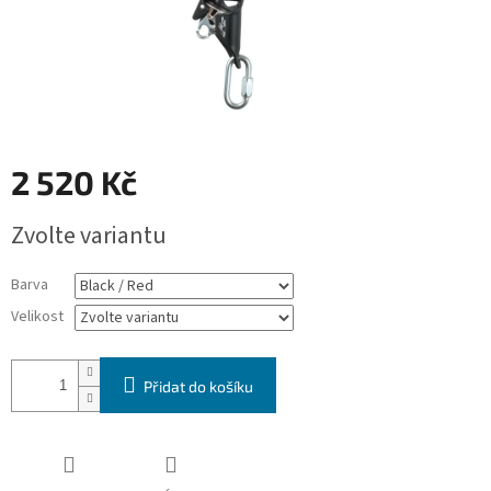
2 520 Kč
Měrná
Zvolte variantu
cena:
Barva
Velikost
Přidat do košíku