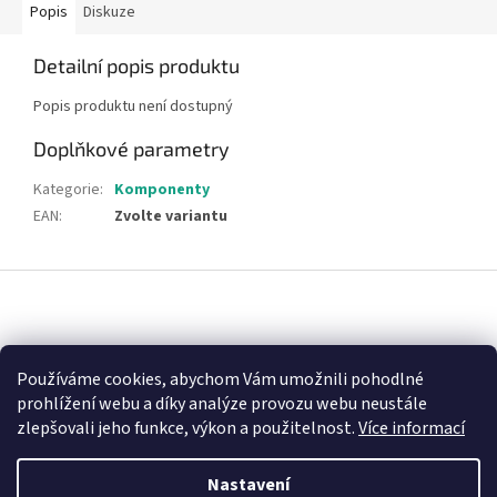
Popis
Diskuze
Detailní popis produktu
Popis produktu není dostupný
Doplňkové parametry
Kategorie
:
Komponenty
EAN
:
Zvolte variantu
Z
á
p
a
Nákupní košík
t
Používáme cookies, abychom Vám umožnili pohodlné
í
prohlížení webu a díky analýze provozu webu neustále
0
KS /
0 KČ
zlepšovali jeho funkce, výkon a použitelnost.
Více informací
Nastavení
Vytvořil Shoptet