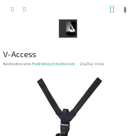
Přejít
NÁKUP
na
obsah
KOŠÍK
V-Access
Průměrné
Neohodnoceno
Podrobnosti hodnocení
Značka:
Ocún
hodnocení
produktu
je
0,0
z
5
hvězdiček.