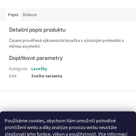
Popis
Diskuze
Detailní popis produktu
Časem prověřená výkonnostní lezečka s výrazným prohnutím a
mírnou asymetrií.
Doplňkové parametry
Kategorie
:
Lezečky
EAN
:
Zvolte variantu
Z
á
p
a
Nákupní košík
t
Používáme cookies, abychom Vám umožnili pohodlné
í
prohlížení webu a díky analýze provozu webu neustále
0
KS /
0 KČ
zlepšovali jeho funkce, výkon a použitelnost.
Více informací