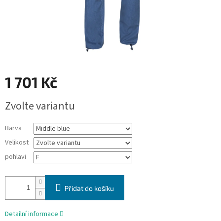
1 701 Kč
Měrná
Zvolte variantu
cena:
Barva
Velikost
pohlavi
Přidat do košíku
Detailní informace