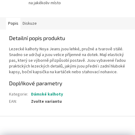
na jakékoliv místo
Popis
Diskuze
Detailní popis produktu
Lezecké kalhoty Noya Jeans jsou lehké, pružné a tvarově stálé.
Snadno se udržují a jsou velice příjemné na dotek. Mají elastický
pas, který se výborně přizpůsobí postavě. Jsou vybavené řadou
praktických lezeckých detailů, jakými jsou přední i zadní hluboké
kapsy, boční kapsička na kartáček nebo stahovací nohavice.
Doplňkové parametry
Kategorie
:
Dámské kalhoty
EAN
:
Zvolte variantu
Z
á
p