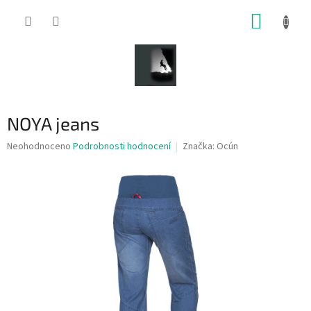
Přejít
NÁKUP
na
obsah
KOŠÍK
NOYA jeans
Průměrné
Neohodnoceno
Podrobnosti hodnocení
Značka:
Ocún
hodnocení
produktu
je
0,0
z
5
hvězdiček.