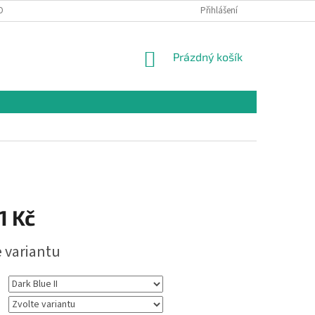
OBNÍCH ÚDAJŮ
Přihlášení
NÁKUPNÍ
Prázdný košík
KOŠÍK
1 Kč
e variantu