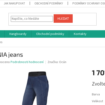
JAK NAKUPOVAT
OBCHODNÍ PODMÍNKY
PODMÍNKY OCHRANY OS
HLEDAT
Hangboardy
Obchodní podmínky
Kontakty
ns
IA jeans
né
noceno
Podrobnosti hodnocení
Značka:
Ocún
ní
1 70
u
Měrná
Zvolt
cena:
ek.
Barva
Velikost