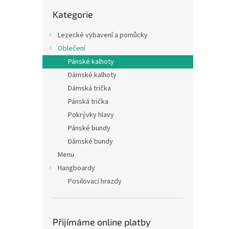
n
Přeskočit
e
Kategorie
kategorie
l
Lezecké vybavení a pomůcky
Oblečení
Pánské kalhoty
Dámské kalhoty
Dámská trička
Pánská trička
Pokrývky hlavy
Pánské bundy
Dámské bundy
Menu
Hangboardy
Posilovací hrazdy
Přijímáme online platby