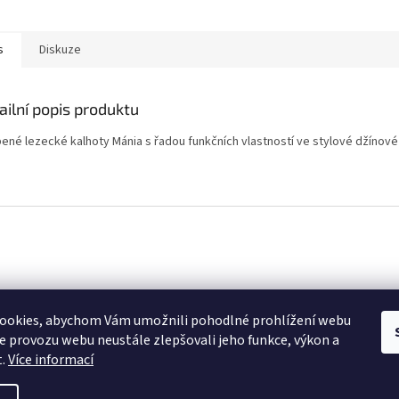
s
Diskuze
ailní popis produktu
bené lezecké kalhoty Mánia s řadou funkčních vlastností ve stylové džínové 
košík
ookies, abychom Vám umožnili pohodlné prohlížení webu
ze provozu webu neustále zlepšovali jeho funkce, výkon a
KS /
0 KČ
t.
Více informací