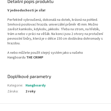
Detailní popis produktu
V jednoduchosti je síla!
Perfektně vybroušená, dokonalá na dotek, krásná na pohled.
Smrková posilovací hrazda. univerzální průměr 45 mm. Možno
zavěsit kamkoliv, kdykoliv, jakkoliv. Třeba na strom, na hřebík,
trám a nebo v práci na věšák. Na konci jsou 2 otvory na protažení
pevnostní šnůry, která je v délce 150 cm dodávána dohromady s
hrazdou.
A nebo můžete použít stejný systém jako u našeho
Hangboardu
THE CRIMP
Doplňkové parametry
Kategorie
:
Hangboardy
Záruka
:
2 roky
Z