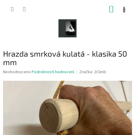
Přejít
NÁKUP
na
obsah
KOŠÍK
Hrazda smrková kulatá - klasika 50
mm
Průměrné
Neohodnoceno
Podrobnosti hodnocení
Značka:
2Climb
hodnocení
produktu
je
0,0
z
5
hvězdiček.