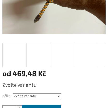
od
469,48 Kč
Měrná
Zvolte variantu
cena:
délka