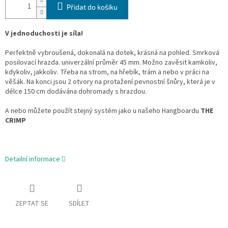
Přidat do košíku
V jednoduchosti je síla!
Perfektně vybroušená, dokonalá na dotek, krásná na pohled. Smrková
posilovací hrazda. univerzální průměr 45 mm. Možno zavěsit kamkoliv,
kdykoliv, jakkoliv. Třeba na strom, na hřebík, trám a nebo v práci na
věšák. Na konci jsou 2 otvory na protažení pevnostní šnůry, která je v
délce 150 cm dodávána dohromady s hrazdou.
A nebo můžete použít stejný systém jako u našeho Hangboardu
THE
CRIMP
Detailní informace
ZEPTAT SE
SDÍLET