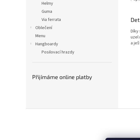
Helmy
Guma
Det
Via ferrata
Oblečení
Díky 
Menu
uzel
a je
Hangboardy
Posilovací hrazdy
Přijímáme online platby
Z
á
p
a
t