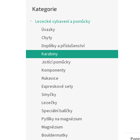
n
Přeskočit
e
Kategorie
kategorie
l
Lezecké vybavení a pomůcky
Úvazky
Chyty
Doplňky a příslušenství
Karabiny
Jistící pomůcky
Komponenty
Rukavice
Expreskové sety
Smyčky
Lezečky
Speciální balíčky
Pytlíky na magnézium
Magnézium
Bouldermatky
Popi