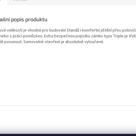
ailní popis produktu
své velikosti je vhodná pro budování štandů i komfortní jištění přes polovičn
 nebo s jisticí pomůckou. Extra bezpečnou pojistku zámku typu Triple je tře
ště posunout. Samovolné otevření je absolutně vyloučené.