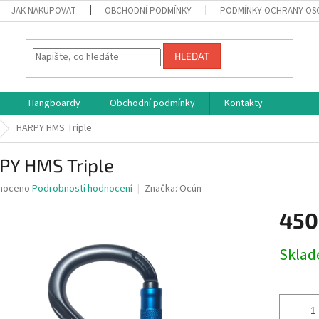
JAK NAKUPOVAT
OBCHODNÍ PODMÍNKY
PODMÍNKY OCHRANY OS
HLEDAT
Hangboardy
Obchodní podmínky
Kontakty
HARPY HMS Triple
PY HMS Triple
né
noceno
Podrobnosti hodnocení
Značka:
Ocún
ní
450
u
Měrná
Skla
cena:
ek.