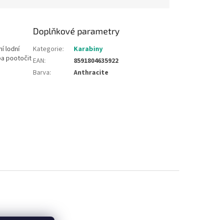
Doplňkové parametry
í lodní
Kategorie
:
Karabiny
ba pootočit
EAN
:
8591804635922
Barva
:
Anthracite