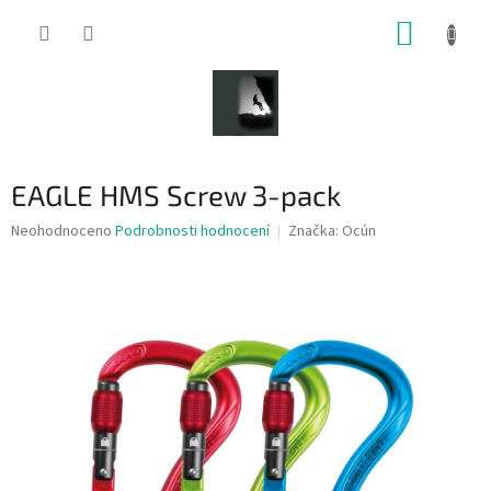
Přejít
NÁKUP
na
obsah
KOŠÍK
EAGLE HMS Screw 3-pack
Průměrné
Neohodnoceno
Podrobnosti hodnocení
Značka:
Ocún
hodnocení
produktu
je
0,0
z
5
hvězdiček.