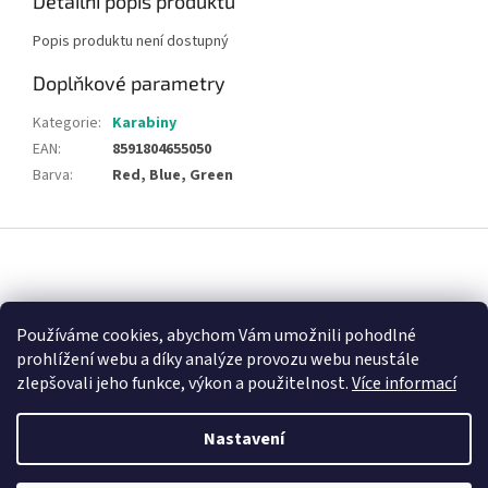
Detailní popis produktu
Popis produktu není dostupný
Doplňkové parametry
Kategorie
:
Karabiny
EAN
:
8591804655050
Barva
:
Red, Blue, Green
Z
á
p
a
Nákupní košík
t
Používáme cookies, abychom Vám umožnili pohodlné
í
prohlížení webu a díky analýze provozu webu neustále
0
KS /
0 KČ
zlepšovali jeho funkce, výkon a použitelnost.
Více informací
Nastavení
Vytvořil Shoptet