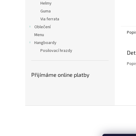
Helmy
Guma
Via ferrata
Oblečení
Popi
Menu
Hangboardy
Posilovací hrazdy
Det
Popi
Přijímáme online platby
Z
á
p
a
t