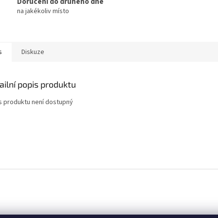
Doručení do druhého dne
na jakékoliv místo
s
Diskuze
ailní popis produktu
s produktu není dostupný