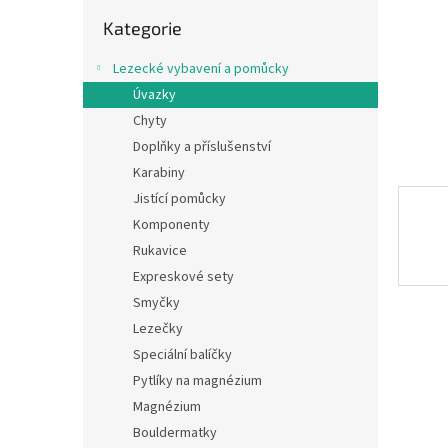
n
Přeskočit
e
Kategorie
kategorie
l
Lezecké vybavení a pomůcky
Úvazky
Chyty
Doplňky a příslušenství
Karabiny
Jistící pomůcky
Komponenty
Rukavice
Expreskové sety
Smyčky
Lezečky
Speciální balíčky
Pytlíky na magnézium
Magnézium
Bouldermatky