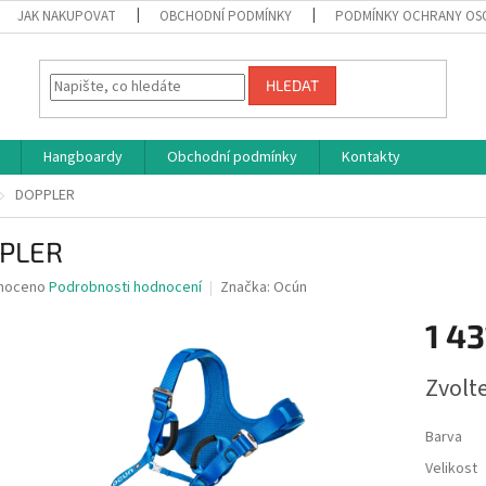
JAK NAKUPOVAT
OBCHODNÍ PODMÍNKY
PODMÍNKY OCHRANY OS
HLEDAT
Hangboardy
Obchodní podmínky
Kontakty
DOPPLER
PLER
né
noceno
Podrobnosti hodnocení
Značka:
Ocún
ní
1 43
u
Měrná
Zvolt
cena:
ek.
Barva
Velikost