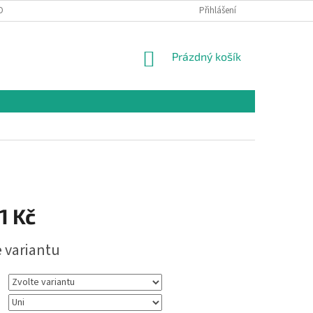
OBNÍCH ÚDAJŮ
Přihlášení
NÁKUPNÍ
Prázdný košík
KOŠÍK
1 Kč
e variantu