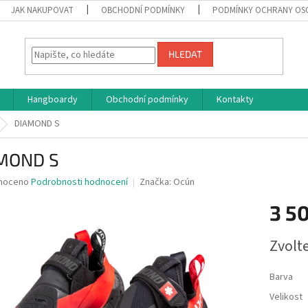
JAK NAKUPOVAT
OBCHODNÍ PODMÍNKY
PODMÍNKY OCHRANY OS
HLEDAT
Hangboardy
Obchodní podmínky
Kontakty
DIAMOND S
MOND S
né
noceno
Podrobnosti hodnocení
Značka:
Ocún
ní
3 50
u
Měrná
Zvolt
cena:
ek.
Barva
Velikost