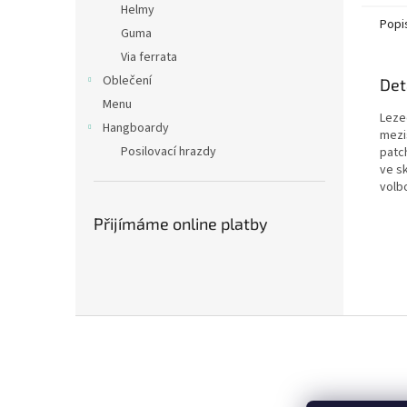
Helmy
Popi
Guma
Via ferrata
Oblečení
Det
Menu
Leze
Hangboardy
mezi
Posilovací hrazdy
patch
ve sk
volbo
Přijímáme online platby
Z
á
p
a
t