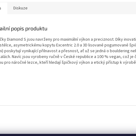
s
Diskuze
ailní popis produktu
čky Diamond S jsou navrženy pro maximální výkon a preciznost. Díky inovati
stélce, asymetrickému kopytu Excentric 2.0 a 3D lisované pogumované špi
i) poskytují vynikající přilnavost a přesnost, ať už se jedná o bouldering ne
alách. Navíc jsou vyrobeny ručně v České republice a 100 % vegan, což je či
u pro náročné lezce, kteří hledají špičkový výkon a etický přístup k výrobě