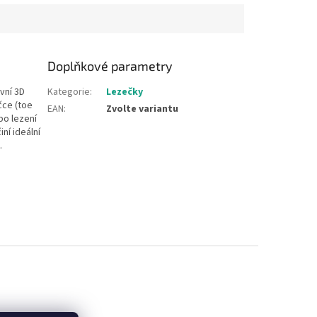
Doplňkové parametry
vní 3D
Kategorie
:
Lezečky
čce (toe
EAN
:
Zvolte variantu
bo lezení
ní ideální
.