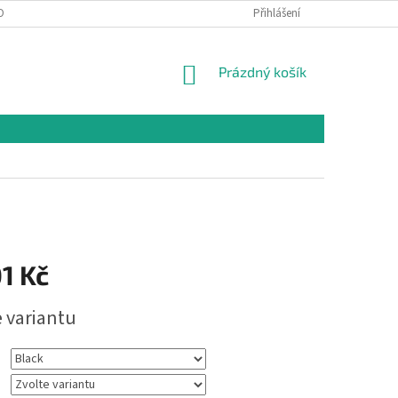
OBNÍCH ÚDAJŮ
Přihlášení
NÁKUPNÍ
Prázdný košík
KOŠÍK
1 Kč
e variantu