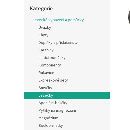
n
Přeskočit
e
Kategorie
kategorie
l
Lezecké vybavení a pomůcky
Úvazky
Chyty
Doplňky a příslušenství
Karabiny
Jistící pomůcky
Komponenty
Rukavice
Expreskové sety
Smyčky
Lezečky
Speciální balíčky
Pytlíky na magnézium
Magnézium
Bouldermatky