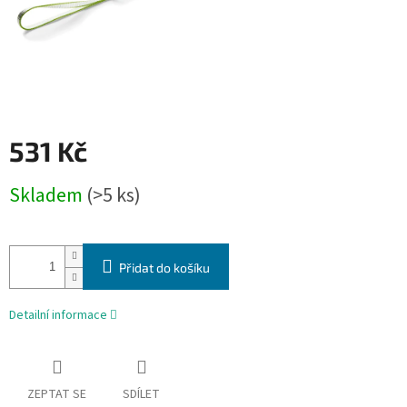
531 Kč
Měrná
Skladem
(>5 ks)
cena:
Přidat do košíku
Detailní informace
ZEPTAT SE
SDÍLET