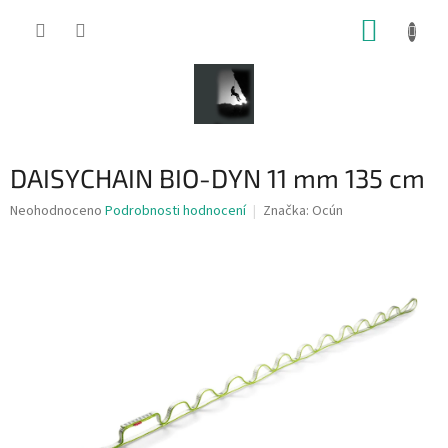
Přejít
NÁKUP
na
obsah
KOŠÍK
DAISYCHAIN BIO-DYN 11 mm 135 cm
Průměrné
Neohodnoceno
Podrobnosti hodnocení
Značka:
Ocún
hodnocení
produktu
je
0,0
z
5
hvězdiček.