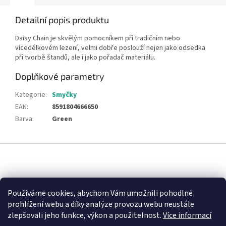
Detailní popis produktu
Daisy Chain je skvělým pomocníkem při tradičním nebo
vícedélkovém lezení, velmi dobře poslouží nejen jako odsedka
při tvorbě štandů, ale i jako pořadač materiálu.
Doplňkové parametry
Kategorie
:
Smyčky
EAN
:
8591804666650
Barva
:
Green
Z
á
p
a
Nákupní košík
t
Používáme cookies, abychom Vám umožnili pohodlné
í
prohlížení webu a díky analýze provozu webu neustále
0
KS /
0 KČ
zlepšovali jeho funkce, výkon a použitelnost.
Více informací