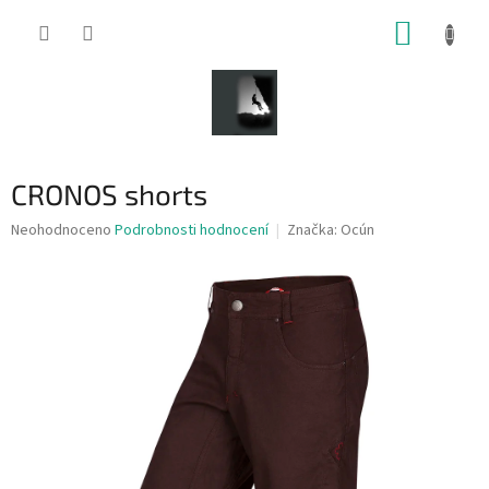
Přejít
NÁKUP
na
obsah
KOŠÍK
CRONOS shorts
Průměrné
Neohodnoceno
Podrobnosti hodnocení
Značka:
Ocún
hodnocení
produktu
je
0,0
z
5
hvězdiček.