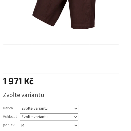
1 971 Kč
Měrná
Zvolte variantu
cena:
Barva
Velikost
pohlavi