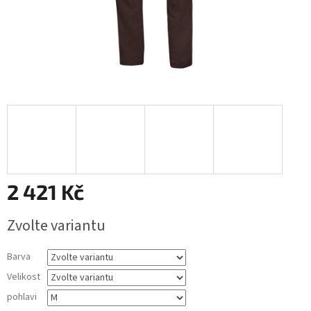
2 421 Kč
Měrná
Zvolte variantu
cena:
Barva
Velikost
pohlavi