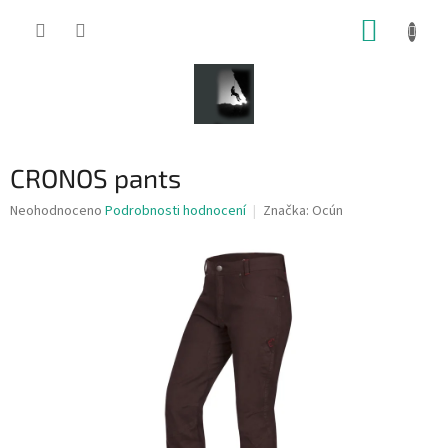
Přejít
NÁKUP
na
obsah
KOŠÍK
CRONOS pants
Průměrné
Neohodnoceno
Podrobnosti hodnocení
Značka:
Ocún
hodnocení
produktu
je
0,0
z
5
hvězdiček.