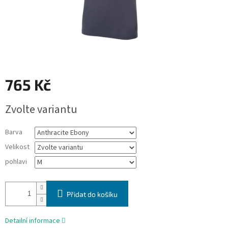
765 Kč
Měrná
Zvolte variantu
cena:
Barva
Velikost
pohlavi
Přidat do košíku
Detailní informace