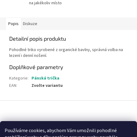
na jakékoliv místo
Popis
Diskuze
Detailní popis produktu
Pohodlné triko vyrobené z organické bavlny, správná volba na
lezení i denní nošení.
Doplňkové parametry
Kategorie
:
Pánská trička
EAN
:
Zvolte variantu
Z
á
p
a
Nákupní košík
t
Používáme cookies, abychom Vám umožnili pohodlné