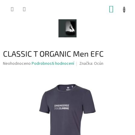
Přejít
NÁKUP
na
obsah
KOŠÍK
CLASSIC T ORGANIC Men EFC
Průměrné
Neohodnoceno
Podrobnosti hodnocení
Značka:
Ocún
hodnocení
produktu
je
0,0
z
5
hvězdiček.