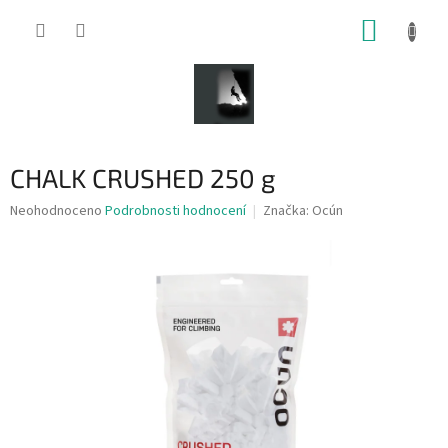
Přejít
NÁKUP
na
obsah
KOŠÍK
CHALK CRUSHED 250 g
Průměrné
Neohodnoceno
Podrobnosti hodnocení
Značka:
Ocún
hodnocení
produktu
je
0,0
z
5
hvězdiček.