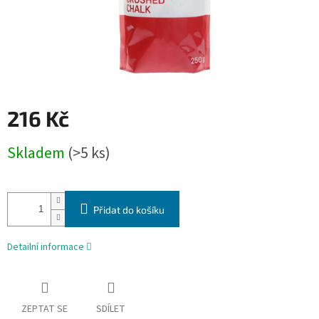
216 Kč
Měrná
Skladem
(>5 ks)
cena:
Přidat do košíku
Detailní informace
ZEPTAT SE
SDÍLET