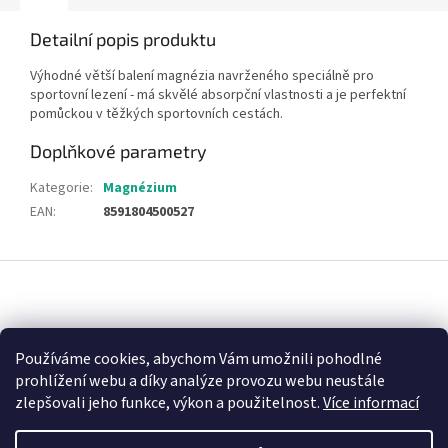
Detailní popis produktu
Výhodné větší balení magnézia navrženého speciálně pro
sportovní lezení - má skvělé absorpční vlastnosti a je perfektní
pomůckou v těžkých sportovních cestách.
Doplňkové parametry
Kategorie
:
Magnézium
EAN
:
8591804500527
Z
á
p
a
Nákupní košík
t
Používáme cookies, abychom Vám umožnili pohodlné
í
prohlížení webu a díky analýze provozu webu neustále
0
KS /
0 KČ
zlepšovali jeho funkce, výkon a použitelnost.
Více informací