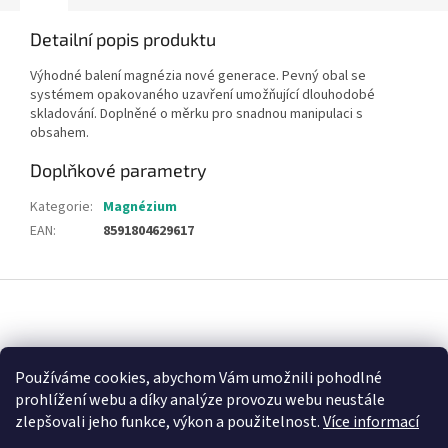
Detailní popis produktu
Výhodné balení magnézia nové generace. Pevný obal se
systémem opakovaného uzavření umožňující dlouhodobé
skladování. Doplněné o měrku pro snadnou manipulaci s
obsahem.
Doplňkové parametry
Kategorie
:
Magnézium
EAN
:
8591804629617
Z
á
p
a
Nákupní košík
t
Používáme cookies, abychom Vám umožnili pohodlné
í
prohlížení webu a díky analýze provozu webu neustále
0
KS /
0 KČ
zlepšovali jeho funkce, výkon a použitelnost.
Více informací