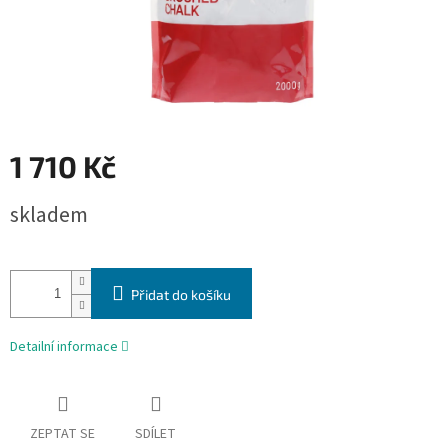
1 710 Kč
Měrná
skladem
cena:
Přidat do košíku
Detailní informace
ZEPTAT SE
SDÍLET