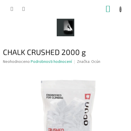
Přejít
NÁKUP
na
obsah
KOŠÍK
CHALK CRUSHED 2000 g
Průměrné
Neohodnoceno
Podrobnosti hodnocení
Značka:
Ocún
hodnocení
produktu
je
0,0
z
5
hvězdiček.