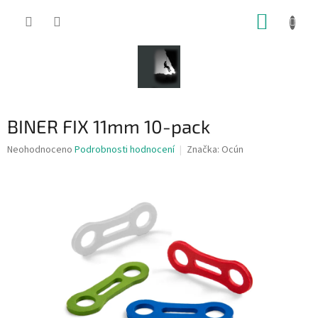
Přejít
NÁKUP
na
obsah
KOŠÍK
BINER FIX 11mm 10-pack
Průměrné
Neohodnoceno
Podrobnosti hodnocení
Značka:
Ocún
hodnocení
produktu
je
0,0
z
5
hvězdiček.