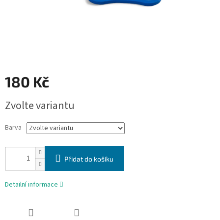
180 Kč
Měrná
Zvolte variantu
cena:
Barva
Přidat do košíku
Detailní informace