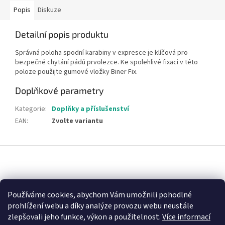
Popis
Diskuze
Detailní popis produktu
Správná poloha spodní karabiny v expresce je klíčová pro
bezpečné chytání pádů prvolezce. Ke spolehlivé fixaci v této
poloze použijte gumové vložky Biner Fix.
Doplňkové parametry
Kategorie
:
Doplňky a příslušenství
EAN
:
Zvolte variantu
Z
á
p
a
Nákupní košík
t
Používáme cookies, abychom Vám umožnili pohodlné
í
prohlížení webu a díky analýze provozu webu neustále
0
KS /
0 KČ
zlepšovali jeho funkce, výkon a použitelnost.
Více informací